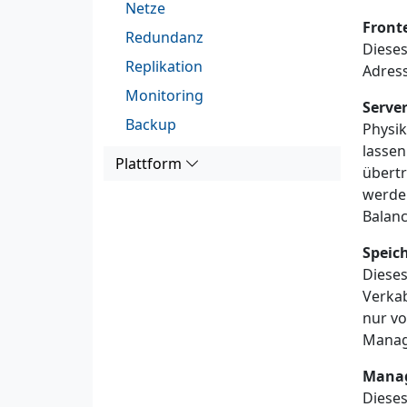
Netze
Front
Redundanz
Dieses
Replikation
Adress
Monitoring
Serve
Backup
Physi
lasse
Plattform
übertr
werden
Balanc
Speic
Dieses
Verkab
nur vo
Manag
Mana
Dieses