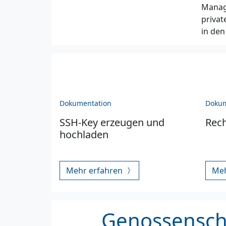
Manage
privat
in den
Dokumentation
Dokum
SSH-Key erzeugen und
Rec
hochladen
Mehr erfahren
Meh
Genossenscha