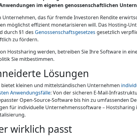
re Anwendungen im eigenen genossenschaftlichen Unter
in Unternehmen, das für fremde Investoren Rendite erwirt
n möglichst effizient monetarisieren will. Das Hosting-Un
d durch §1 des
Genossenschaftsgesetzes
gesetzlich verpfli
ftlich zu fördern.
von Hostsharing werden, betreiben Sie Ihre Software in e
litik Sie mitbestimmen.
neiderte Lösungen
 bietet kleinen und mittelständischen Unternehmen
indivi
hsten Anwendungsfälle
: Von der sicheren E-Mail-Infrastrukt
gepasster Open-Source-Software bis hin zu umfassenden D
gen für individuelle Unternehmenssoftware – Hostsharing is
talisierung.
er wirklich passt