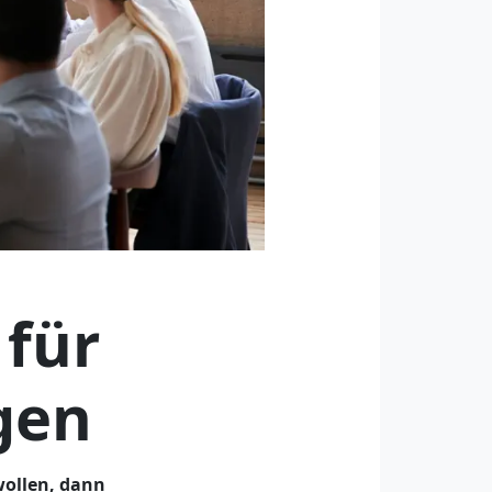
 für
gen
wollen, dann