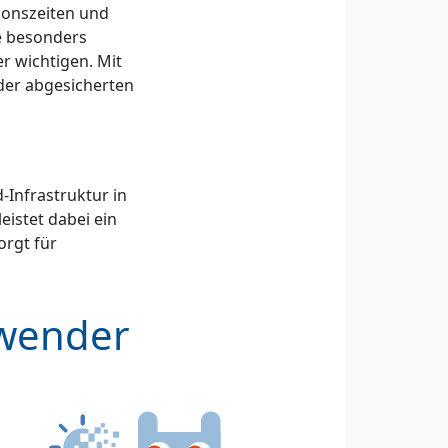
ionszeiten und
e besonders
r wichtigen. Mit
der abgesicherten
-Infrastruktur in
istet dabei ein
orgt für
nwender