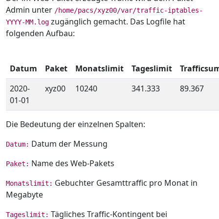
Admin unter
/home/pacs/xyz00/var/traffic-iptables-
zugänglich gemacht. Das Logfile hat
YYYY-MM.log
folgenden Aufbau:
Datum
Paket
Monatslimit
Tageslimit
Traffics
2020-
xyz00
10240
341.333
89.367
01-01
Die Bedeutung der einzelnen Spalten:
Datum der Messung
Datum:
Name des Web-Pakets
Paket:
Gebuchter Gesamttraffic pro Monat in
Monatslimit:
Megabyte
Tägliches Traffic-Kontingent bei
Tageslimit: