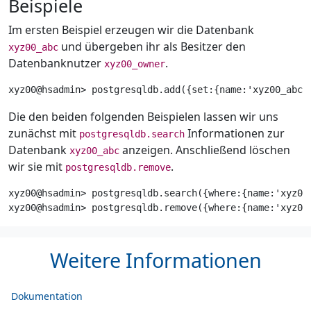
Beispiele
Im ersten Beispiel erzeugen wir die Datenbank
und übergeben ihr als Besitzer den
xyz00_abc
Datenbanknutzer
.
xyz00_owner
xyz00@hsadmin> postgresqldb.add
({
set:
{
name:
'xyz00_abc'
Die den beiden folgenden Beispielen lassen wir uns
zunächst mit
Informationen zur
postgresqldb.search
Datenbank
anzeigen. Anschließend löschen
xyz00_abc
wir sie mit
.
postgresqldb.remove
xyz00@hsadmin> postgresqldb.search
({
where:
{
name:
'xyz00
xyz00@hsadmin> postgresqldb.remove
({
where:
{
name:
'xyz00
Weitere Informationen
Dokumentation