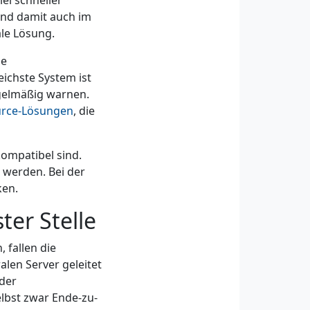
iel schneller
und damit auch im
ale Lösung.
ne
ichste System ist
gelmäßig warnen.
rce-Lösungen
, die
kompatibel sind.
 werden. Bei der
ken.
ter Stelle
 fallen die
len Server geleitet
 der
lbst zwar Ende-zu-