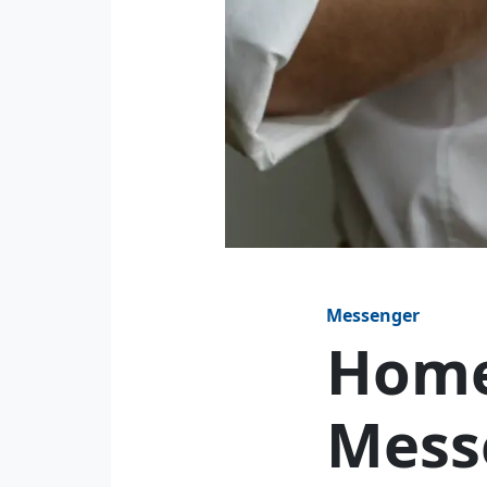
Messenger
Home 
Mess