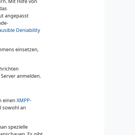
n. Mit Hilfe von
das
ut angepasst
nde-
ausible Deniability
hmens einsetzen,
hrichten
n Server anmelden.
n einen
XMPP-
l sowohl an
an spezielle
anschauen. Es gibt