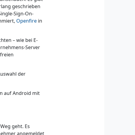
Erlang geschrieben
Single-Sign-On-
mmiert,
Openfire
in
hten – wie bei E-
ternehmens-Server
freien
Auswahl der
n auf Android mit
 Weg geht. Es
ilnehmer angemeldet