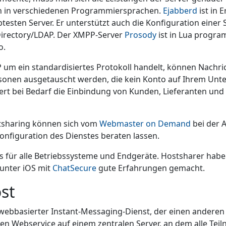
 in verschiedenen Programmiersprachen.
Ejabberd
ist in 
btesten Server. Er unterstützt auch die Konfiguration einer 
Directory/LDAP. Der XMPP-Server
Prosody
ist in Lua progra
o.
 um ein standardisiertes Protokoll handelt, können Nachric
rsonen ausgetauscht werden, die kein Konto auf Ihrem Un
ert bei Bedarf die Einbindung von Kunden, Lieferanten und 
tsharing können sich vom
Webmaster on Demand
bei der 
onfiguration des Dienstes beraten lassen.
s für alle Betriebssysteme und Endgeräte. Hostsharer habe
unter iOS mit
ChatSecure
gute Erfahrungen gemacht.
st
 webbasierter Instant-Messaging-Dienst, der einen anderen
nen Webservice auf einem zentralen Server, an dem alle Te