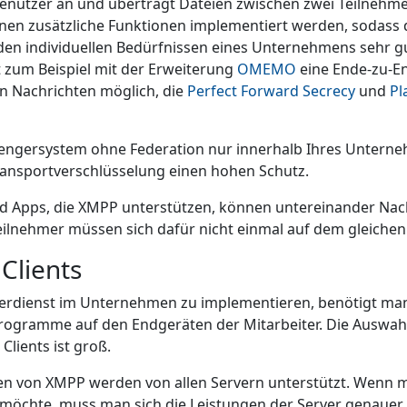
Benutzer an und überträgt Dateien zwischen zwei Teilnehmer
en zusätzliche Funktionen implementiert werden, sodass 
en individuellen Bedürfnissen eines Unternehmens sehr g
t zum Beispiel mit der Erweiterung
OMEMO
eine Ende-zu-E
n Nachrichten möglich, die
Perfect Forward Secrecy
und
Pl
engersystem ohne Federation nur innerhalb Ihres Unterne
Transportverschlüsselung einen hohen Schutz.
d Apps, die XMPP unterstützen, können untereinander Nac
eilnehmer müssen sich dafür nicht einmal auf dem gleiche
Clients
rdienst im Unternehmen zu implementieren, benötigt ma
rogramme auf den Endgeräten der Mitarbeiter. Die Auswah
Clients ist groß.
n von XMPP werden von allen Servern unterstützt. Wenn m
möchte, muss man sich die Leistungen der Server genauer 