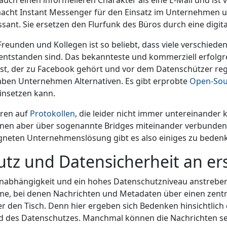
auch einen informelleren Charakter als eine E-Mail und ist v
acht Instant Messenger für den Einsatz im Unternehmen 
sant. Sie ersetzen den Flurfunk des Büros durch eine digit
reunden und Kollegen ist so beliebt, dass viele verschiede
ntstanden sind. Das bekannteste und kommerziell erfolgre
st, der zu Facebook gehört und vor dem Datenschützer re
aben Unternehmen Alternativen. Es gibt erprobte
Open-Sou
insetzen kann.
eren auf
Protokollen
, die leider nicht immer untereinander 
nen aber über sogenannte Bridges miteinander verbunden
gneten Unternehmenslösung gibt es also einiges zu beden
tz und Datensicherheit an ers
Unabhängigkeit und ein hohes Datenschutzniveau anstreben,
me, bei denen Nachrichten und Metadaten über einen zentra
r den Tisch. Denn hier ergeben sich Bedenken hinsichtlich
d des Datenschutzes. Manchmal können die Nachrichten se