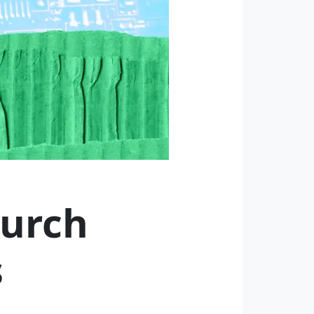
durch
s