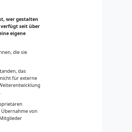
st, wer gestalten
verfügt seit über
eine eigene
nen, die sie
standen, das
 nicht für externe
 Weiterentwicklung
.
oprietären
ne Übernahme von
Mitglieder