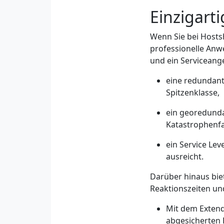
Einzigart
Wenn Sie bei Hosts
professionelle Anwe
und ein Serviceange
eine redundant
Spitzenklasse,
ein georedunda
Katastrophenfal
ein Service Le
ausreicht.
Darüber hinaus bie
Reaktionszeiten u
Mit dem Extend
abgesicherten