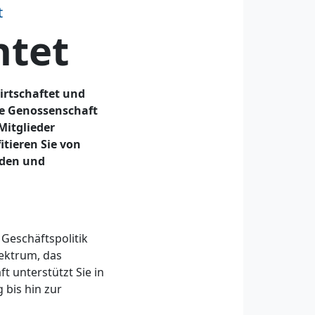
t
htet
irtschaftet und
ine Genossenschaft
Mitglieder
itieren Sie von
nden und
Geschäftspolitik
ektrum, das
 unterstützt Sie in
 bis hin zur