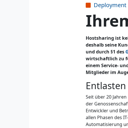
Deployment 
Ihrem
Hostsharing ist k
deshalb seine Kund
und durch §1 des
G
wirtschaftlich zu 
einem Service- und
Mitglieder im Auge
Entlasten
Seit über 20 Jahre
der Genossenschaft
Entwickler und Bet
allen Phasen des IT
Automatisierung un