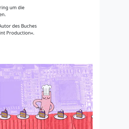
ring um die
en.
 Autor des Buches
int Production«.