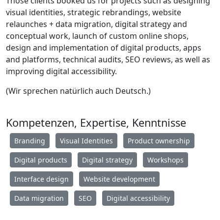
Those clients booked us for projects such as designing
visual identities, strategic rebrandings, website
relaunches + data migration, digital strategy and
conceptual work, launch of custom online shops,
design and implementation of digital products, apps
and platforms, technical audits, SEO reviews, as well as
improving digital accessibility.
(Wir sprechen natürlich auch Deutsch.)
Kompetenzen, Expertise, Kenntnisse
Branding
Visual Identities
Product ownership
Digital products
Digital strategy
Workshops
Interface design
Website development
Data migration
SEO
Digital accessibility