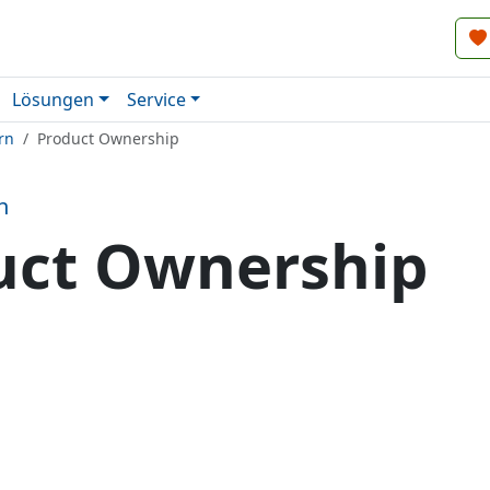
Lösungen
Service
rn
Product Ownership
n
uct Ownership