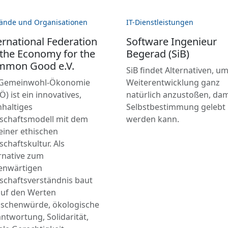
ände und Organisationen
IT-Dienstleistungen
ernational Federation
Software Ingenieur
 the Economy for the
Begerad (SiB)
mmon Good e.V.
SiB findet Alternativen, u
 Gemeinwohl-Ökonomie
Weiterentwicklung ganz
) ist ein innovatives,
natürlich anzustoßen, dam
haltiges
Selbstbestimmung gelebt
schaftsmodell mit dem
werden kann.
 einer ethischen
schaftskultur. Als
rnative zum
enwärtigen
schaftsverständnis baut
auf den Werten
schenwürde, ökologische
ntwortung, Solidarität,