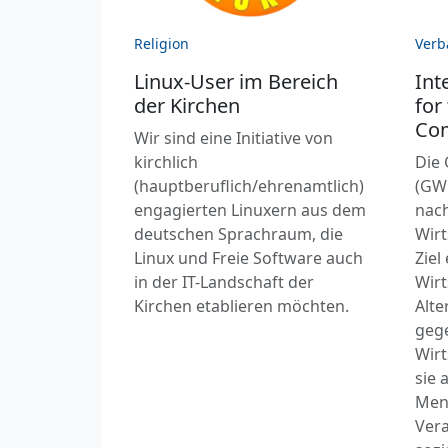
Religion
Verb
Linux-User im Bereich
Int
der Kirchen
for
Co
Wir sind eine Initiative von
kirchlich
Die
(hauptberuflich/ehrenamtlich)
(GWÖ
engagierten Linuxern aus dem
nach
deutschen Sprachraum, die
Wirt
Linux und Freie Software auch
Ziel
in der IT-Landschaft der
Wirt
Kirchen etablieren möchten.
Alte
geg
Wirt
sie 
Men
Vera