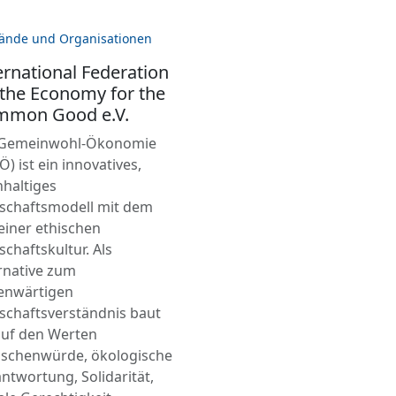
ände und Organisationen
ernational Federation
 the Economy for the
mmon Good e.V.
 Gemeinwohl-Ökonomie
) ist ein innovatives,
haltiges
schaftsmodell mit dem
 einer ethischen
schaftskultur. Als
rnative zum
enwärtigen
schaftsverständnis baut
auf den Werten
schenwürde, ökologische
ntwortung, Solidarität,