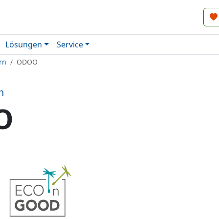
Lösungen
Service
rn
ODOO
n
O