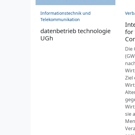
Informationstechnik und
Verb
Telekommunikation
Int
datenbetrieb technologie
for
UGh
Co
Die
(GWÖ
nach
Wirt
Ziel
Wirt
Alte
geg
Wirt
sie 
Men
Vera