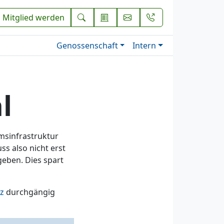
Mitglied werden
Genossenschaft
Intern
l
umsinfrastruktur
s also nicht erst
eben. Dies spart
z
durchgängig