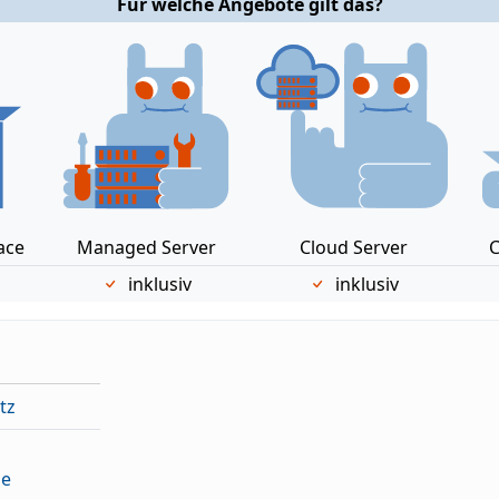
Für welche Angebote gilt das?
ace
Managed Server
Cloud Server
C
inklusiv
inklusiv
tz
le