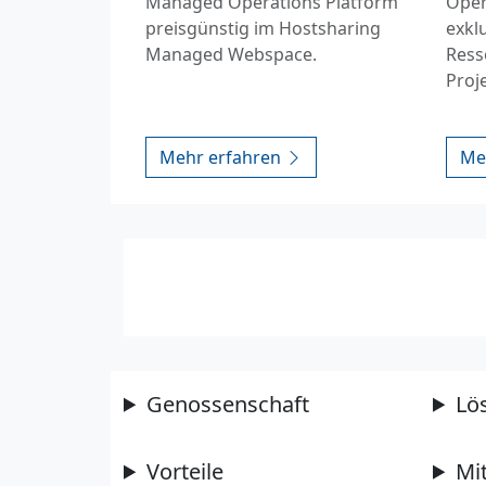
Managed Operations Platform
Oper
preisgünstig im Hostsharing
exkl
Managed Webspace.
Ress
Proj
Mehr erfahren
Me
Genossenschaft
Lö
Vorteile
Mi