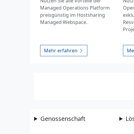
Nutzen Sie alle Vorteile der
Nutz
Managed Operations Platform
Oper
preisgünstig im Hostsharing
exkl
Managed Webspace.
Ress
Proj
Mehr erfahren
Me
Genossenschaft
Lö