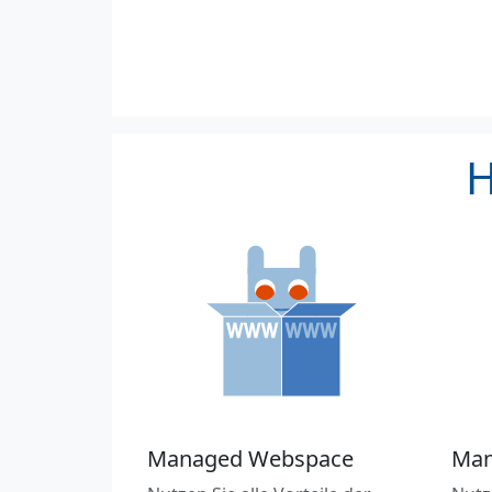
H
Managed Webspace
Man